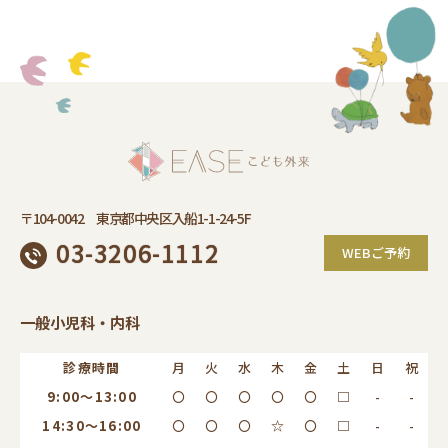
〒104-0042 東京都中央区入船1-1-24-5F
03-3206-1112
WEBご予約
一般小児科・内科
診療時間
月
火
水
木
金
土
日
祝
9:00～13:00
〇
〇
〇
〇
〇
□
-
-
14:30～16:00
〇
〇
〇
☆
〇
□
-
-