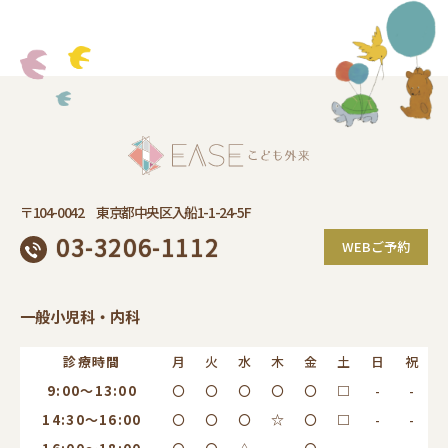
〒104-0042 東京都中央区入船1-1-24-5F
03-3206-1112
WEBご予約
一般小児科・内科
診療時間
月
火
水
木
金
土
日
祝
9:00～13:00
〇
〇
〇
〇
〇
□
-
-
14:30～16:00
〇
〇
〇
☆
〇
□
-
-