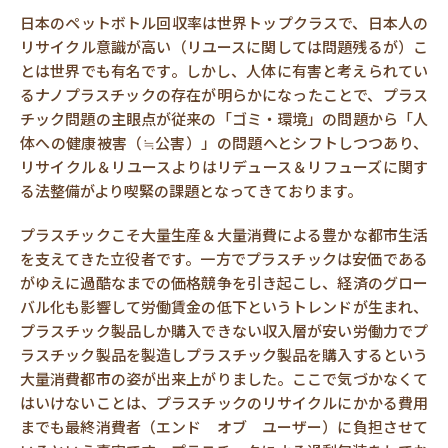
日本のペットボトル回収率は世界トップクラスで、日本人の
リサイクル意識が高い（リユースに関しては問題残るが）こ
とは世界でも有名です。しかし、人体に有害と考えられてい
るナノプラスチックの存在が明らかになったことで、プラス
チック問題の主眼点が従来の「ゴミ・環境」の問題から「人
体への健康被害（≒公害）」の問題へとシフトしつつあり、
リサイクル＆リユースよりはリデュース＆リフューズに関す
る法整備がより喫緊の課題となってきております。
プラスチックこそ大量生産＆大量消費による豊かな都市生活
を支えてきた立役者です。一方でプラスチックは安価である
がゆえに過酷なまでの価格競争を引き起こし、経済のグロー
バル化も影響して労働賃金の低下というトレンドが生まれ、
プラスチック製品しか購入できない収入層が安い労働力でプ
ラスチック製品を製造しプラスチック製品を購入するという
大量消費都市の姿が出来上がりました。ここで気づかなくて
はいけないことは、プラスチックのリサイクルにかかる費用
までも最終消費者（エンド オブ ユーザー）に負担させて