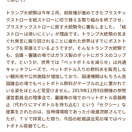
トランプ大統領は今年２月、前政権が進めてきたプラスチッ
クストローを紙ストローに切り替える取り組みを終了させ、
プラスチックストローに戻す大統領令に署名しました。「紙
ストローは使いにくい」が理由です。トランプ大統領の気ま
ぐれ発言に振り回されることに疲れた世界はすでにポストト
ランプを見据えているようですが、そんなトランプ大統領で
も、会議・審議の場ではガラス製のポットにガラスのコップ
です。というか、世界では『ペットボトルを減らせ』は共通
キャッチフレーズで、ペットボトル入りの飲料水を販売しな
い観光地や公共施設が増加しており、国連機関はもちろん各
国議会の場でもペットボトル飲料がテーブルの上に置かれて
いる姿をほとんど見受けません。2019年12月9日開催の参院
運営委員会の理事会で、審議等の場でのペットボトル容器廃
止（代わりにマイボトルを持ち込む）という『セクシー』な
提案をされたのは、当時環境相であった小泉進次郎さんでし
たが、ＴＶで拝見した限り、今回の総裁選会見の場ではペッ
トボトル容器でした。